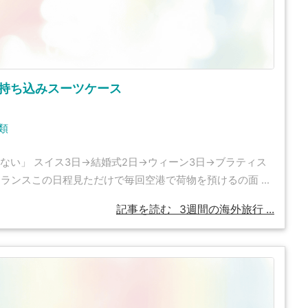
持ち込みスーツケース
類
ない」 スイス3日→結婚式2日→ウィーン3日→ブラティス
ランスこの日程見ただけで毎回空港で荷物を預けるの面 ...
記事を読む
3週間の海外旅行 ...