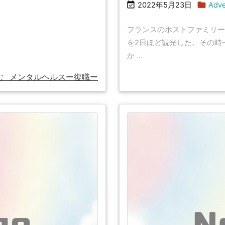


2022年5月23日
Adve
フランスのホストファミリー
を2日ほど観光した。その時
か ...
む
メンタルヘルスー復職ー