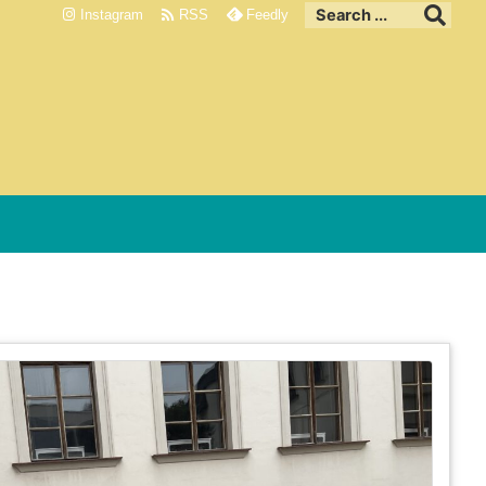

Instagram
RSS
Feedly