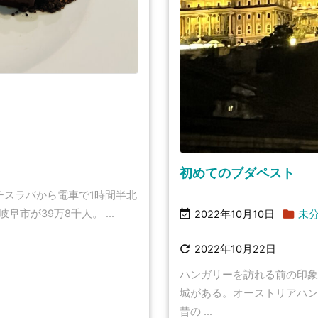
初めてのブダペスト
チスラバから電車で1時間半北


市が39万8千人。 ...
2022年10月10日
未

2022年10月22日
ハンガリーを訪れる前の印象
城がある。オーストリアハン
昔の ...