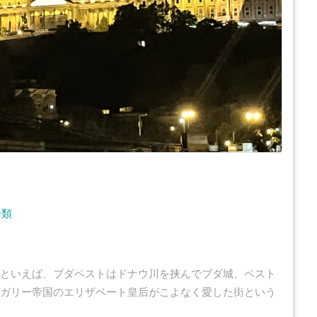
分類
といえば、ブダペストはドナウ川を挟んでブダ城、ペスト
ガリー帝国のエリザベート皇后がこよなく愛した街という