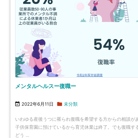
メンタルヘルスー復職ー


2022年6月11日
未分類
いわゆる産後うつに罹られ復職を希望する方からの相談が
子供保育園に預けているから育児休業は終了。でも復職す
どう ...