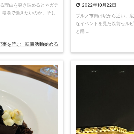

める理由を突き詰めるとネガテ
2022年10月22日
、職場で働きたいのか、そし
ブルノ市街は駅から近い、広
なイベントを見た以前セルビ
と踊 ...
記事を読む
転職活動始める