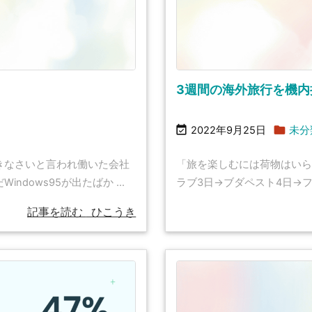
3週間の海外旅行を機内


2022年9月25日
未分
きなさいと言われ働いた会社
「旅を楽しむには荷物はいら
ows95が出たばか ...
ラブ3日→ブダペスト4日→フ
記事を読む
ひこうき